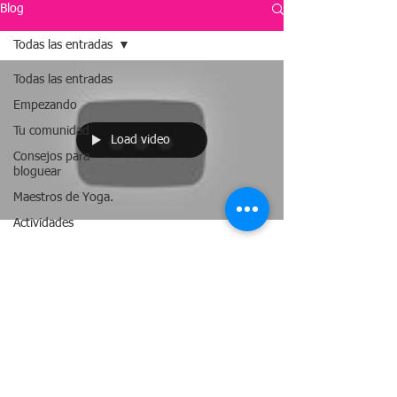
Blog
Todas las entradas
Todas las entradas
Empezando
Tu comunidad
Load video
Consejos para
bloguear
Maestros de Yoga.
Actividades
Xabier Zubimendi
29 jun 2017
1 min de lectura
YOGA EN VERANO
Chaitanya ofrece este mes de agosto, del 16 al 22,
la posibilidad de compaginar la práctica del yoga en
el Ashram de Cestona y el...