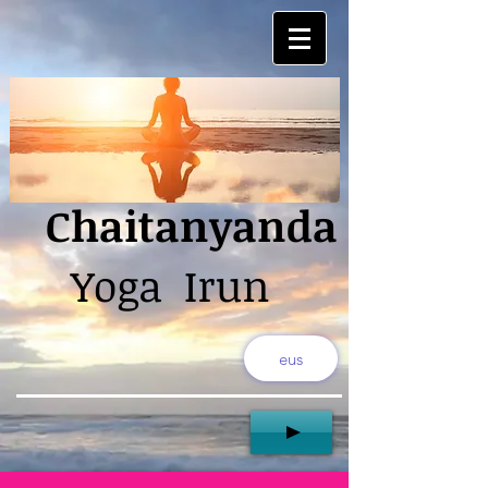
Chaitanyanda
Yoga Irun
eus