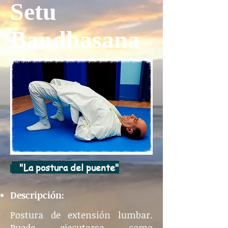
Setu
Bandhasana
"La postura del puente"
Descripción:
Postura de extensión lumbar.
Puede ejecutarse como