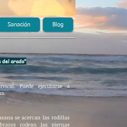
Sanación
Blog
a del arado"
rvical. Puede ejecutarse a
na.
asana se acercan las rodillas
 brazos rodean las piernas