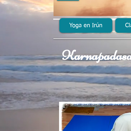
Yoga en Irún
Cl
Karnapadas