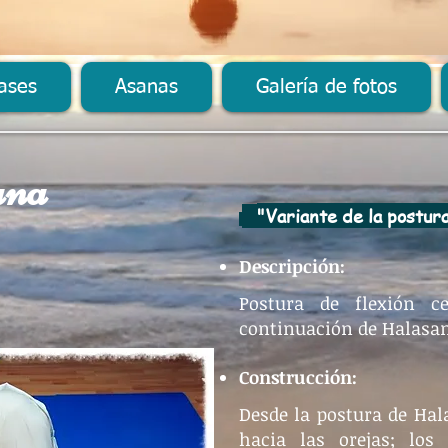
ases
Asanas
Galería de fotos
ana
"Variante de la postur
Descripción:
Postura de flexión ce
continuación de Halasa
Construcción:
Desde la postura de Hal
hacia las orejas; los