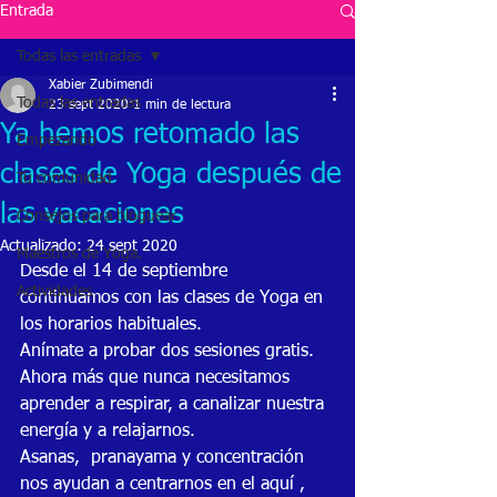
Entrada
Todas las entradas
Xabier Zubimendi
Todas las entradas
23 sept 2020
1 min de lectura
Ya hemos retomado las
Empezando
clases de Yoga después de
Tu comunidad
las vacaciones
Consejos para bloguear
Actualizado:
24 sept 2020
Maestros de Yoga.
Desde el 14 de septiembre 
Actividades
continuamos con las clases de Yoga en 
los horarios habituales.
Anímate a probar dos sesiones gratis. 
Ahora más que nunca necesitamos 
aprender a respirar, a canalizar nuestra 
energía y a relajarnos. 
Asanas,  pranayama y concentración 
nos ayudan a centrarnos en el aquí , 