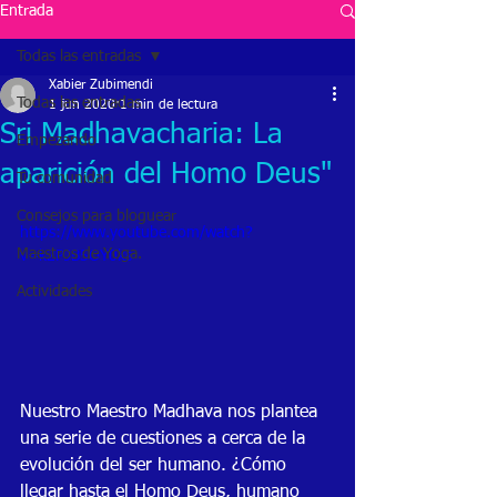
Entrada
Todas las entradas
Xabier Zubimendi
Todas las entradas
1 jun 2020
1 min de lectura
Sri Madhavacharia: La
Empezando
aparición del Homo Deus"
Tu comunidad
Consejos para bloguear
https://www.youtube.com/watch?
Maestros de Yoga.
v=k2PJB5OY0ks
Actividades
Nuestro Maestro Madhava nos plantea 
una serie de cuestiones a cerca de la 
evolución del ser humano. ¿Cómo 
llegar hasta el Homo Deus, humano 