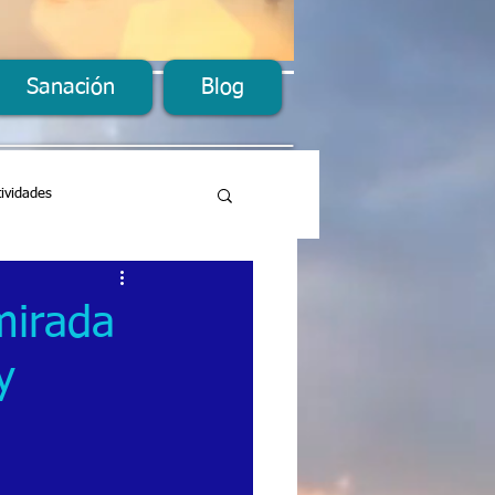
Sanación
Blog
tividades
mirada
y