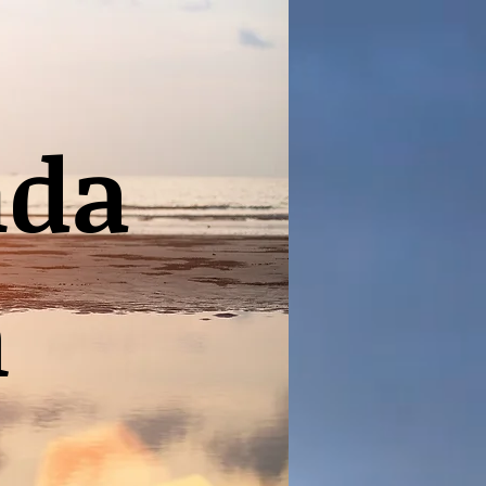
nda
n