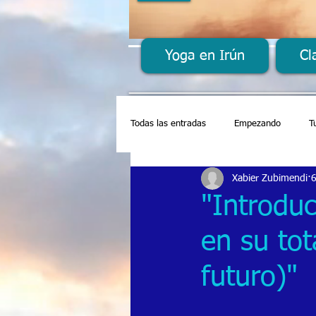
Yoga en Irún
Cl
Todas las entradas
Empezando
T
Xabier Zubimendi
"Introduc
en su tot
futuro)"