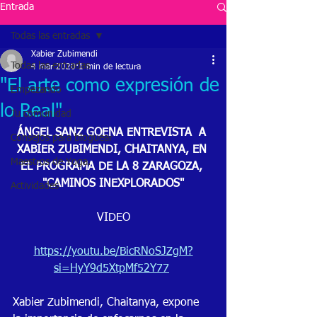
Entrada
Todas las entradas
Xabier Zubimendi
Todas las entradas
4 mar 2020
1 min de lectura
"El arte como expresión de
Empezando
lo Real"
Tu comunidad
ÁNGEL SANZ GOENA ENTREVISTA  A 
Consejos para bloguear
XABIER ZUBIMENDI, CHAITANYA, EN 
Maestros de Yoga.
EL PROGRAMA DE LA 8 ZARAGOZA, 
"CAMINOS INEXPLORADOS"
Actividades
VIDEO
https://youtu.be/BicRNoSJZgM?
si=HyY9d5XtpMf52Y77
Xabier Zubimendi, Chaitanya, expone 