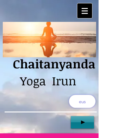
Chaitanyanda
Yoga Irun
eus