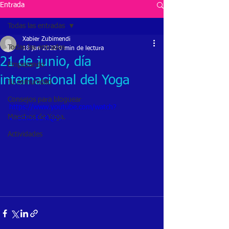
Entrada
Todas las entradas
Xabier Zubimendi
Todas las entradas
18 jun 2022
0 min de lectura
21 de junio, día
Empezando
internacional del Yoga
Tu comunidad
Consejos para bloguear
https://www.youtube.com/watch?
Maestros de Yoga.
v=BtK8r8DKQZ0
Actividades