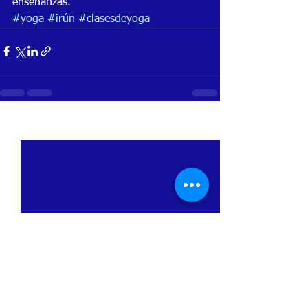
enseñanzas.
#yoga
#irún
#clasesdeyoga
Ver todo
Entradas recientes