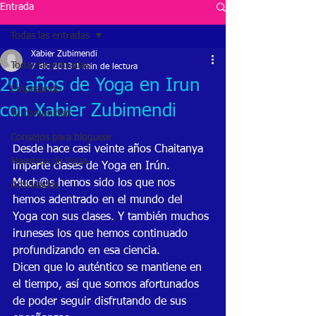
Entrada
Todas las entradas
Xabier Zubimendi
Todas las entradas
7 dic 2013
1 min de lectura
20 años de Yoga en Irun
Empezando
con Xabier Zubimendi
Tu comunidad
Consejos para bloguear
Desde hace casi veinte años Chaitanya 
Maestros de Yoga.
imparte clases de Yoga en Irún. 
Much@s hemos sido los que nos 
Actividades
hemos adentrado en el mundo del 
Yoga con sus clases. Y también muchos 
iruneses los que hemos continuado 
profundizando en esa ciencia. 
Dicen que lo auténtico se mantiene en 
el tiempo, así que somos afortunados 
de poder seguir disfrutando de sus 